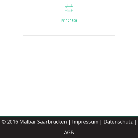
Print page
© 2016
Malbar Saarbrücken
|
Impressum
|
Datenschutz |
Jetzt buchen
AGB