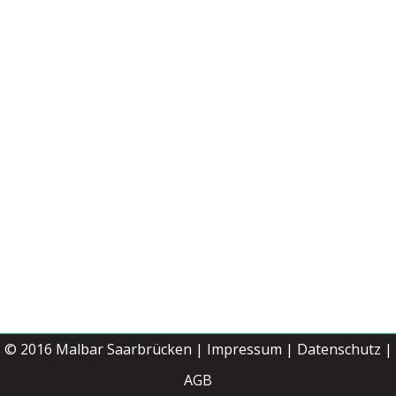
© 2016
Malbar Saarbrücken
|
Impressum
|
Datenschutz |
Jetzt buchen
AGB