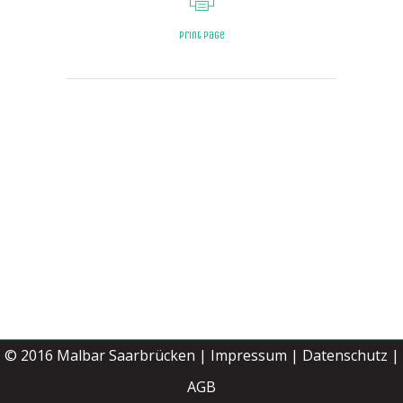
Print page
© 2016
Malbar Saarbrücken
|
Impressum
|
Datenschutz |
Jetzt buchen
AGB