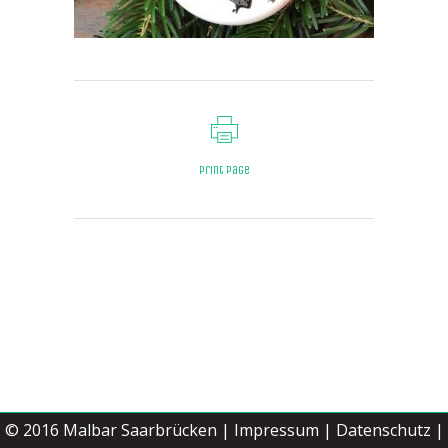
Print page
© 2016
Malbar Saarbrücken
|
Impressum
|
Datenschutz |
Jetzt buchen