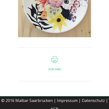
Print page
© 2016
Malbar Saarbrücken
|
Impressum
|
Datenschutz |
Jetzt buchen